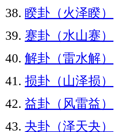
睽卦（火泽睽）
蹇卦（水山蹇）
解卦（雷水解）
损卦（山泽损）
益卦（风雷益）
夬卦（泽天夬）