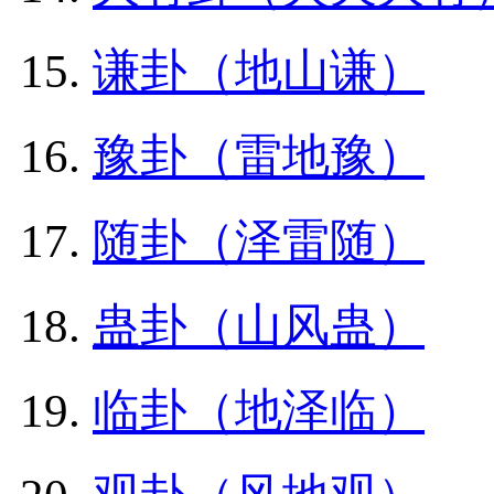
谦卦（地山谦）
豫卦（雷地豫）
随卦（泽雷随）
蛊卦（山风蛊）
临卦（地泽临）