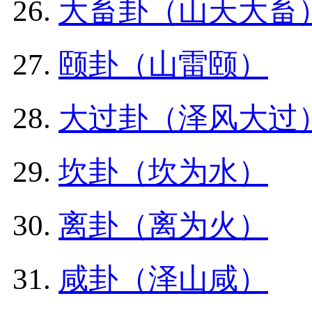
大畜卦（山天大畜
颐卦（山雷颐）
大过卦（泽风大过
坎卦（坎为水）
离卦（离为火）
咸卦（泽山咸）