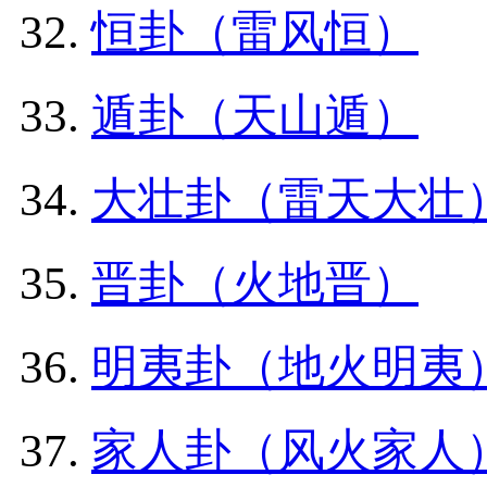
恒卦（雷风恒）
遁卦（天山遁）
大壮卦（雷天大壮
晋卦（火地晋）
明夷卦（地火明夷
家人卦（风火家人