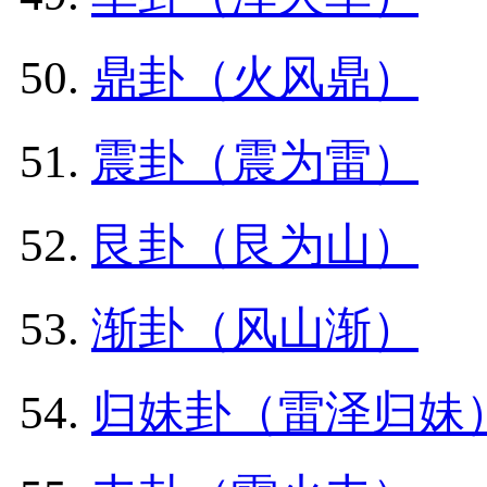
鼎卦（火风鼎）
震卦（震为雷）
艮卦（艮为山）
渐卦（风山渐）
归妹卦（雷泽归妹