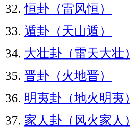
恒卦（雷风恒）
遁卦（天山遁）
大壮卦（雷天大壮
晋卦（火地晋）
明夷卦（地火明夷
家人卦（风火家人