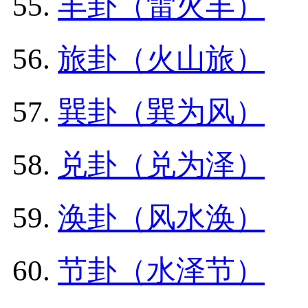
丰卦（雷火丰）
旅卦（火山旅）
巽卦（巽为风）
兑卦（兑为泽）
涣卦（风水涣）
节卦（水泽节）