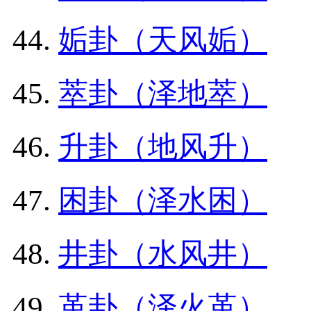
姤卦（天风姤）
萃卦（泽地萃）
升卦（地风升）
困卦（泽水困）
井卦（水风井）
革卦（泽火革）