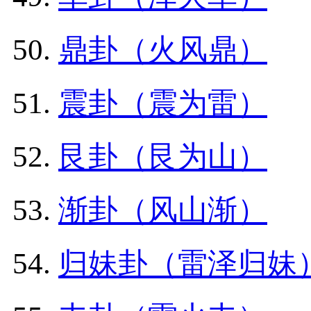
鼎卦（火风鼎）
震卦（震为雷）
艮卦（艮为山）
渐卦（风山渐）
归妹卦（雷泽归妹