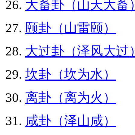
大畜卦（山天大畜
颐卦（山雷颐）
大过卦（泽风大过
坎卦（坎为水）
离卦（离为火）
咸卦（泽山咸）