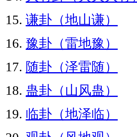
谦卦（地山谦）
豫卦（雷地豫）
随卦（泽雷随）
蛊卦（山风蛊）
临卦（地泽临）