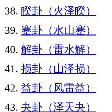
睽卦（火泽睽）
蹇卦（水山蹇）
解卦（雷水解）
损卦（山泽损）
益卦（风雷益）
夬卦（泽天夬）